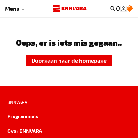
Menu
Oeps, er is iets mis gegaan..
Doorgaan naar de homepage
BNNVARA
Programma's
Over BNNVARA