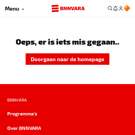
Menu
Oeps, er is iets mis gegaan..
Doorgaan naar de homepage
BNNVARA
Programma's
Over BNNVARA