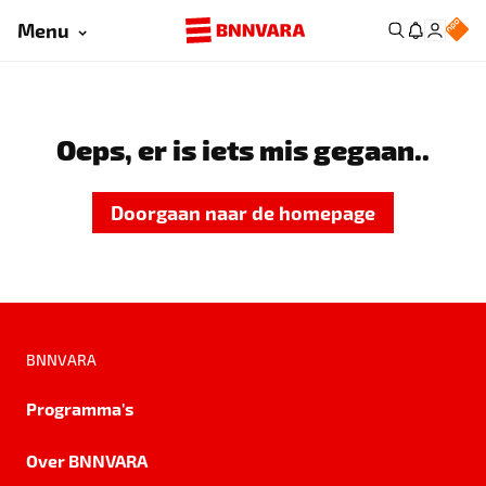
Menu
Oeps, er is iets mis gegaan..
Doorgaan naar de homepage
BNNVARA
Programma's
Over BNNVARA