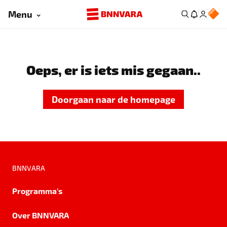
Menu
Oeps, er is iets mis gegaan..
Doorgaan naar de homepage
BNNVARA
Programma's
Over BNNVARA