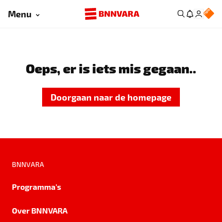
Menu
Oeps, er is iets mis gegaan..
Doorgaan naar de homepage
BNNVARA
Programma's
Over BNNVARA