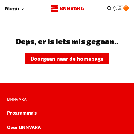
Menu
Oeps, er is iets mis gegaan..
Doorgaan naar de homepage
BNNVARA
Programma's
Over BNNVARA