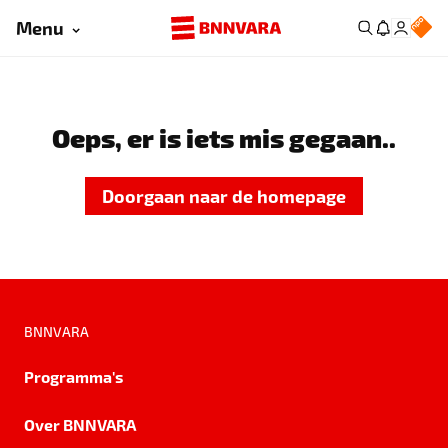
Menu
Oeps, er is iets mis gegaan..
Doorgaan naar de homepage
BNNVARA
Programma's
Over BNNVARA