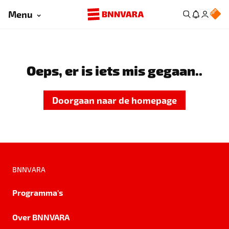
Menu
Oeps, er is iets mis gegaan..
Doorgaan naar de homepage
BNNVARA
Programma's
Over BNNVARA