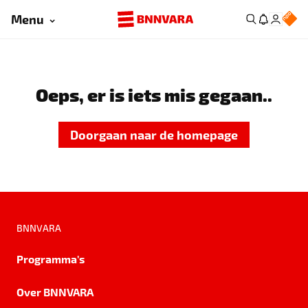
Menu
Oeps, er is iets mis gegaan..
Doorgaan naar de homepage
BNNVARA
Programma's
Over BNNVARA