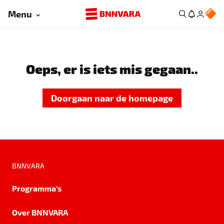
Menu
Oeps, er is iets mis gegaan..
Doorgaan naar de homepage
BNNVARA
Programma's
Over BNNVARA