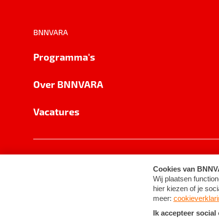
BNNVARA
Programma's
Over BNNVARA
Vacatures
Privacy
Cookie-instellingen
Algemene 