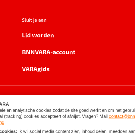
Sluit je aan
Lid worden
BNNVARA-account
VARAgids
voorwaarden
©
2026
BNNVARA