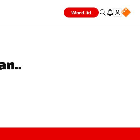
Word lid
an..