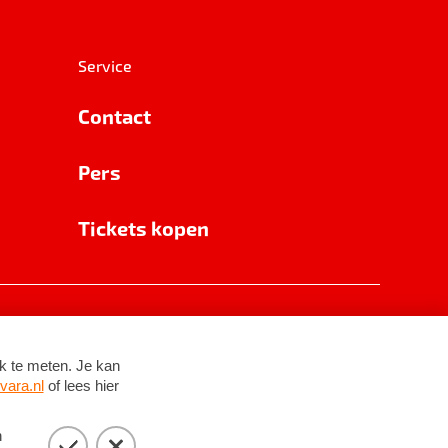
Service
Contact
Pers
Tickets kopen
RSIN 8531 62 402