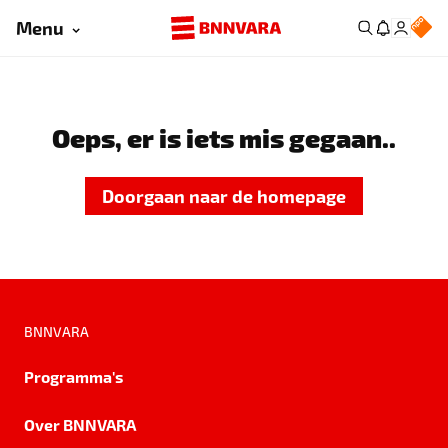
Menu
Oeps, er is iets mis gegaan..
Doorgaan naar de homepage
BNNVARA
Programma's
Over BNNVARA