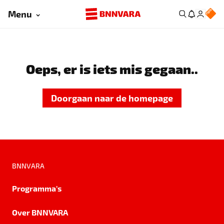
Menu
Oeps, er is iets mis gegaan..
Doorgaan naar de homepage
BNNVARA
Programma's
Over BNNVARA