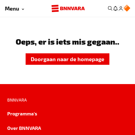
Menu
Oeps, er is iets mis gegaan..
Doorgaan naar de homepage
BNNVARA
Programma's
Over BNNVARA