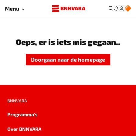
Menu
Oeps, er is iets mis gegaan..
Doorgaan naar de homepage
BNNVARA
Programma's
Over BNNVARA