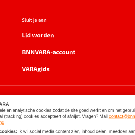
Sluit je aan
Lid worden
BNNVARA-account
VARAgids
voorwaarden
©
2026
BNNVARA