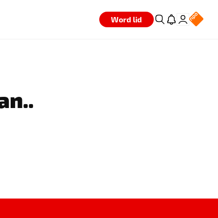
Word lid
an..