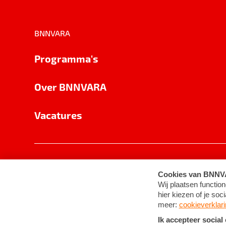
BNNVARA
Programma's
Over BNNVARA
Vacatures
Privacy
Cookie-instellingen
Algemene 