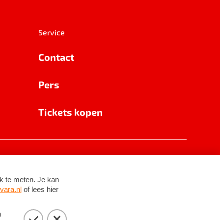
Service
Contact
Pers
Tickets kopen
RSIN 8531 62 402