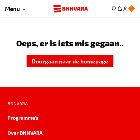
Menu
Oeps, er is iets mis gegaan..
Doorgaan naar de homepage
BNNVARA
Programma's
Over BNNVARA