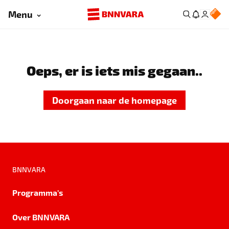
Menu
Oeps, er is iets mis gegaan..
Doorgaan naar de homepage
BNNVARA
Programma's
Over BNNVARA