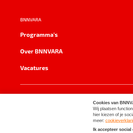
BNNVARA
Programma's
Over BNNVARA
Vacatures
Privacy
Cookie-instellingen
Algemene 