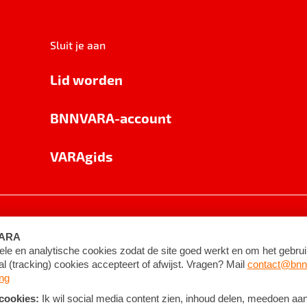
Sluit je aan
Lid worden
BNNVARA-account
VARAgids
voorwaarden
©
2026
BNNVARA