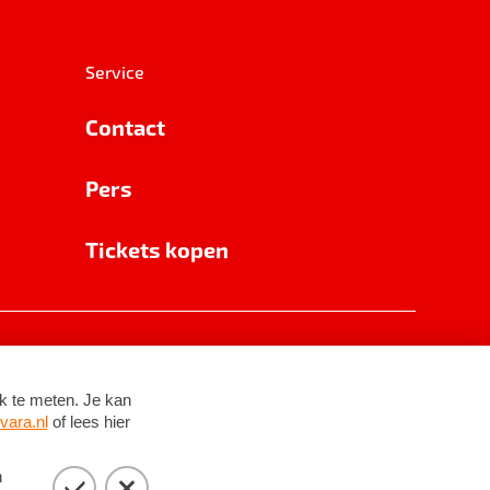
Service
Contact
Pers
Tickets kopen
RSIN 8531 62 402