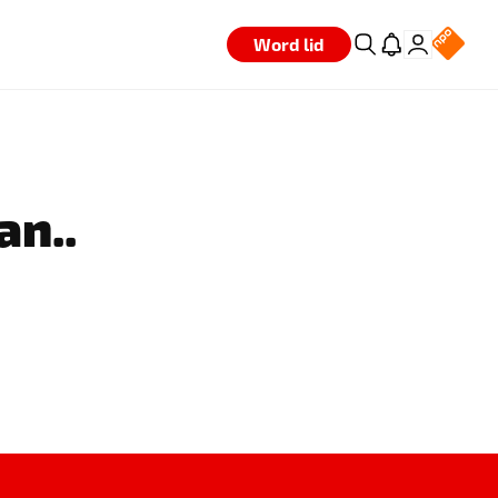
Word lid
an..