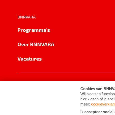
BNNVARA
Programma's
Over BNNVARA
Vacatures
Privacy
Cookie-instellingen
Algemene 