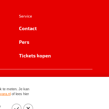
Service
Contact
Pers
Tickets kopen
RSIN 8531 62 402