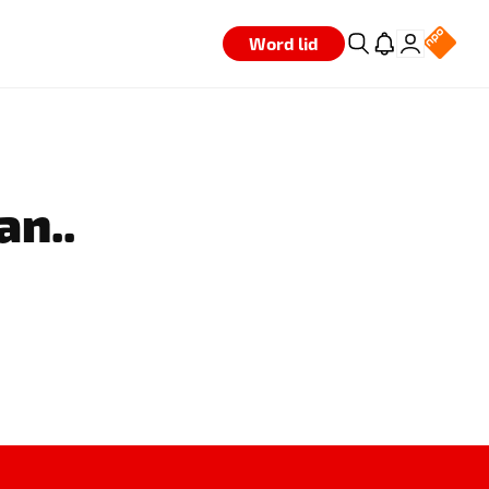
Word lid
an..