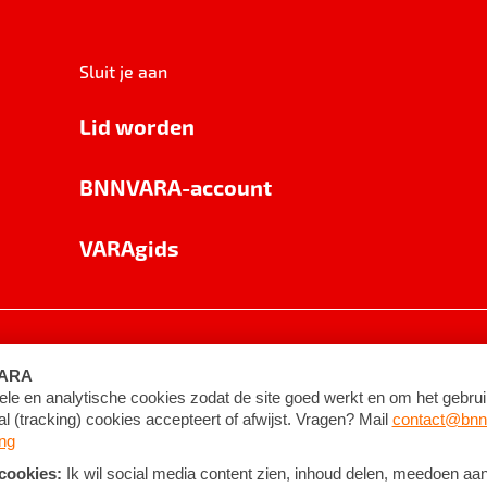
Sluit je aan
Lid worden
BNNVARA-account
VARAgids
voorwaarden
©
2026
BNNVARA