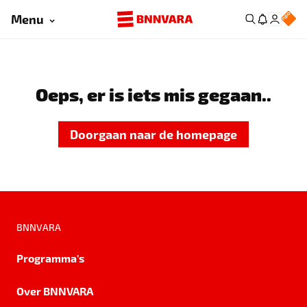
Menu
Oeps, er is iets mis gegaan..
Doorgaan naar de homepage
BNNVARA
Programma's
Over BNNVARA