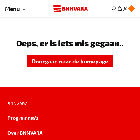
Menu
Oeps, er is iets mis gegaan..
Doorgaan naar de homepage
BNNVARA
Programma's
Over BNNVARA