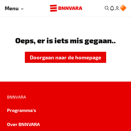
Menu
Oeps, er is iets mis gegaan..
Doorgaan naar de homepage
BNNVARA
Programma's
Over BNNVARA