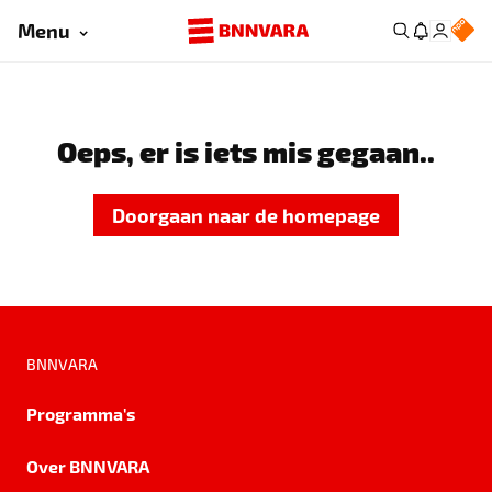
Menu
Oeps, er is iets mis gegaan..
Doorgaan naar de homepage
BNNVARA
Programma's
Over BNNVARA