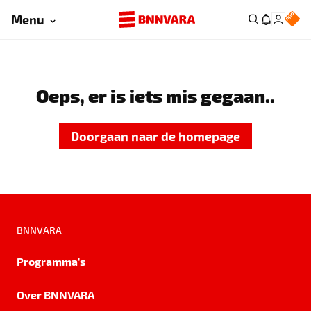
Menu
Oeps, er is iets mis gegaan..
Doorgaan naar de homepage
BNNVARA
Programma's
Over BNNVARA