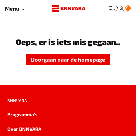
Menu
Oeps, er is iets mis gegaan..
Doorgaan naar de homepage
BNNVARA
Programma's
Over BNNVARA