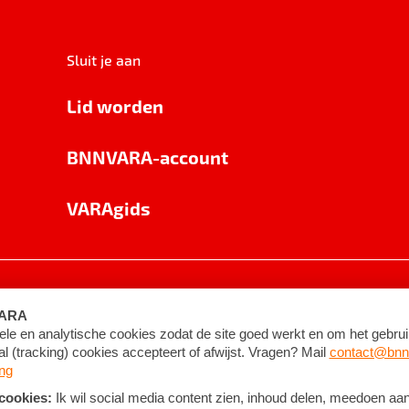
Sluit je aan
Lid worden
BNNVARA-account
VARAgids
voorwaarden
©
2026
BNNVARA