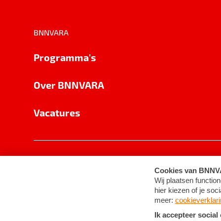
BNNVARA
Programma's
Over BNNVARA
Vacatures
Privacy
Cookie-instellingen
Algemene 