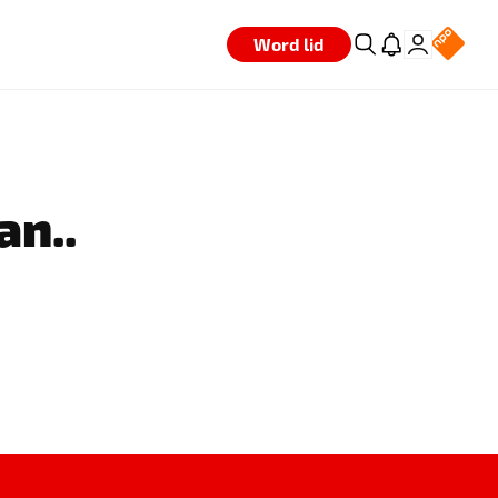
Word lid
an..