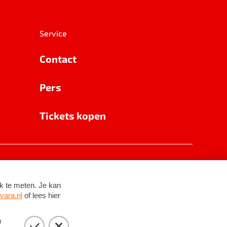
Service
Contact
Pers
Tickets kopen
RSIN 8531 62 402