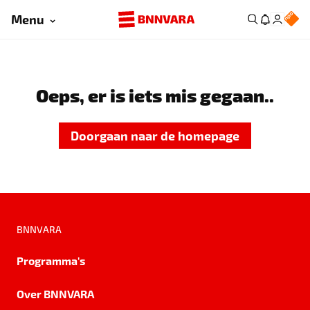
Menu
Oeps, er is iets mis gegaan..
Doorgaan naar de homepage
BNNVARA
Programma's
Over BNNVARA