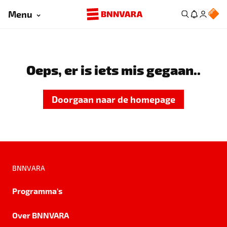
Menu
Oeps, er is iets mis gegaan..
Doorgaan naar de homepage
BNNVARA
Programma's
Over BNNVARA