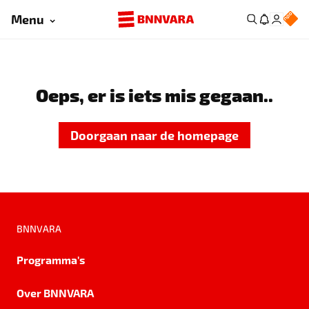
Menu
Oeps, er is iets mis gegaan..
Doorgaan naar de homepage
BNNVARA
Programma's
Over BNNVARA