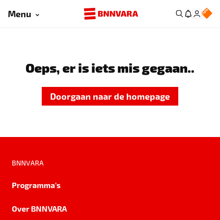
Menu
Oeps, er is iets mis gegaan..
Doorgaan naar de homepage
BNNVARA
Programma's
Over BNNVARA