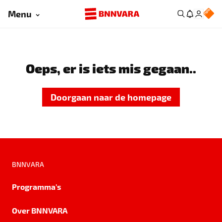
Menu
Oeps, er is iets mis gegaan..
Doorgaan naar de homepage
BNNVARA
Programma's
Over BNNVARA