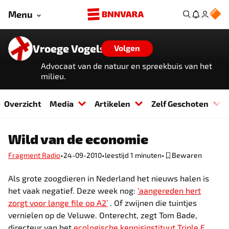
Menu
Vroege Vogels
Volgen
Advocaat van de natuur en spreekbuis van het
milieu.
Overzicht
Media
Artikelen
Zelf Geschoten
Wild van de economie
•
•
•
Fragment Radio
24-09-2010
leestijd 1 minuten
Bewaren
Als grote zoogdieren in Nederland het nieuws halen is
het vaak negatief. Deze week nog:
‘aangereden hert
zorgt voor lange file op A2’
. Of zwijnen die tuintjes
vernielen op de Veluwe. Onterecht, zegt Tom Bade,
directeur van het
ecologische kennisinstituut Triple E
.