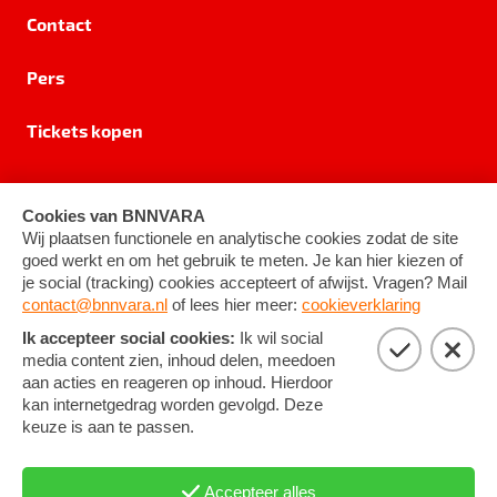
Contact
Pers
Tickets kopen
Privacy
Cookie-instellingen
Algemene voorwaarden
©
2026
BNNVARA
RSIN 8531 62 402