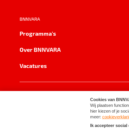
BNNVARA
Programma's
Over BNNVARA
Vacatures
Privacy
Cookie-instellingen
Algemene 