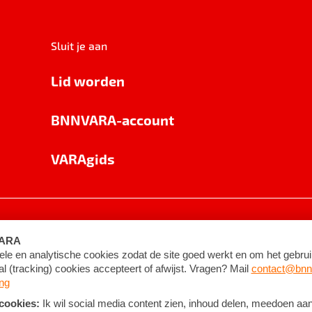
Sluit je aan
Lid worden
BNNVARA-account
VARAgids
voorwaarden
©
2026
BNNVARA