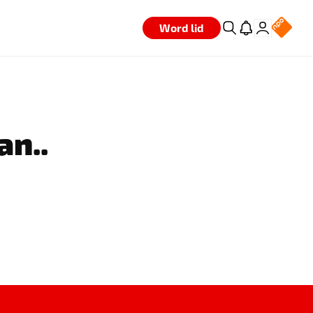
Word lid
an..