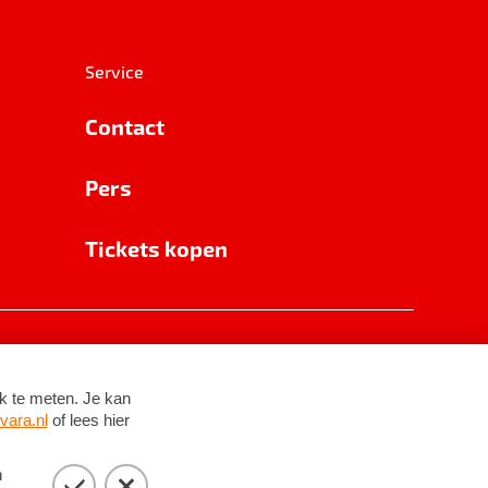
Service
Contact
Pers
Tickets kopen
RSIN 8531 62 402