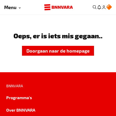
Menu
Oeps, er is iets mis gegaan..
Doorgaan naar de homepage
BNNVARA
Programma's
Over BNNVARA