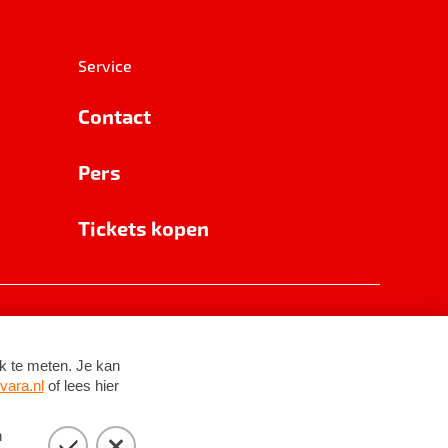
Service
Contact
Pers
Tickets kopen
RSIN 8531 62 402