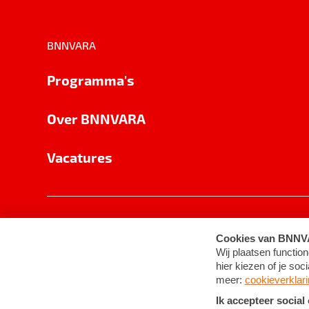
BNNVARA
Programma's
Over BNNVARA
Vacatures
Privacy
Cookie-instellingen
Algemene 