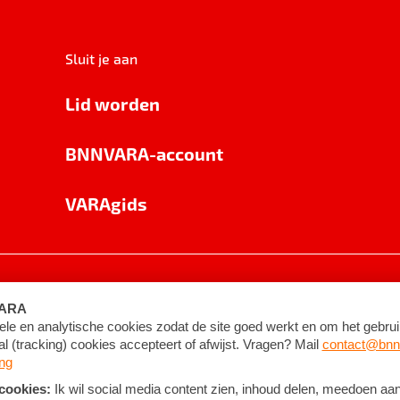
Sluit je aan
Lid worden
BNNVARA-account
VARAgids
voorwaarden
©
2026
BNNVARA