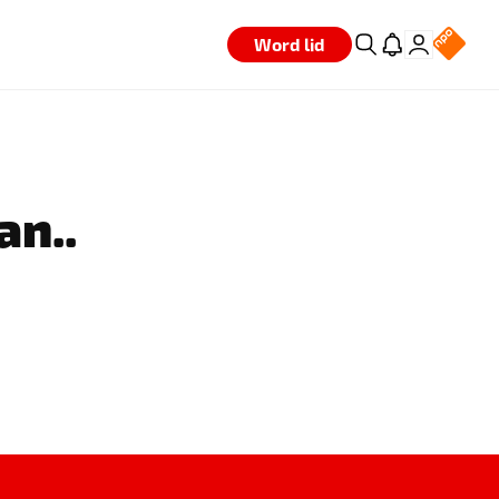
Word lid
an..