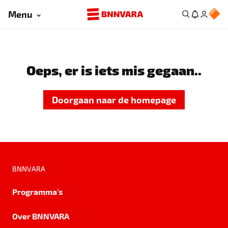
Menu
Oeps, er is iets mis gegaan..
Doorgaan naar de homepage
BNNVARA
Programma's
Over BNNVARA