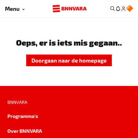
Menu
Oeps, er is iets mis gegaan..
Doorgaan naar de homepage
BNNVARA
Programma's
Over BNNVARA