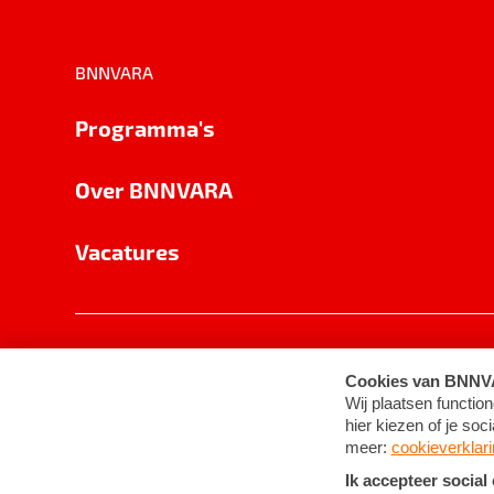
BNNVARA
Programma's
Over BNNVARA
Vacatures
Privacy
Cookie-instellingen
Algemene 