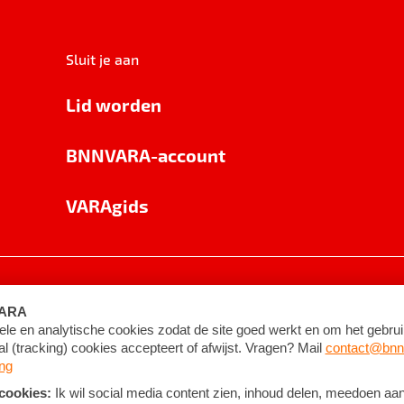
Sluit je aan
Lid worden
BNNVARA-account
VARAgids
voorwaarden
©
2026
BNNVARA