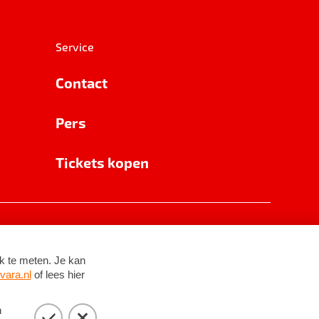
Service
Contact
Pers
Tickets kopen
RSIN 8531 62 402