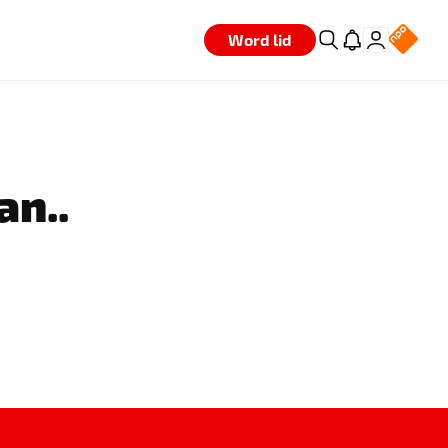
Word lid
an..