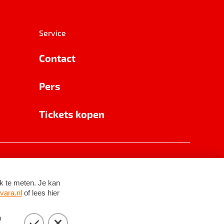
Service
Contact
Pers
Tickets kopen
RSIN 8531 62 402