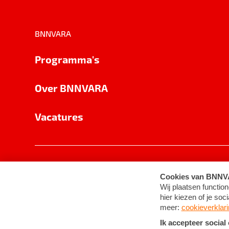
BNNVARA
Programma's
Over BNNVARA
Vacatures
Privacy
Cookie-instellingen
Algemene 