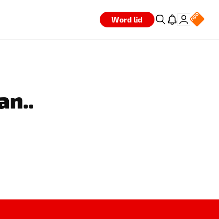
Word lid
an..