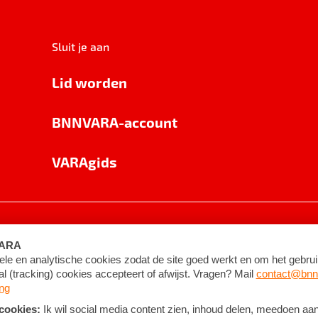
Sluit je aan
Lid worden
BNNVARA-account
VARAgids
voorwaarden
©
2026
BNNVARA