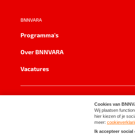
BNNVARA
Programma's
Over BNNVARA
Vacatures
Privacy
Cookie-instellingen
Algemene 