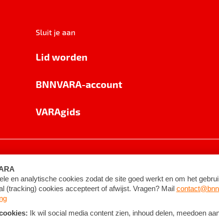
Sluit je aan
Lid worden
BNNVARA-account
VARAgids
voorwaarden
©
2026
BNNVARA