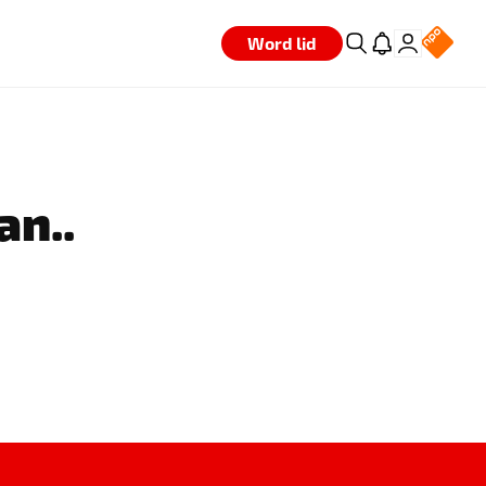
Word lid
an..