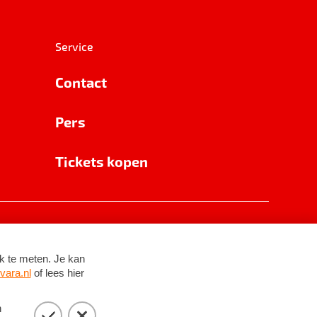
Service
Contact
Pers
Tickets kopen
RSIN 8531 62 402