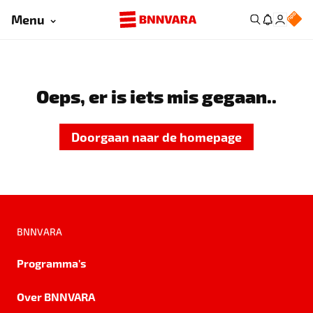
Menu
Oeps, er is iets mis gegaan..
Doorgaan naar de homepage
BNNVARA
Programma's
Over BNNVARA