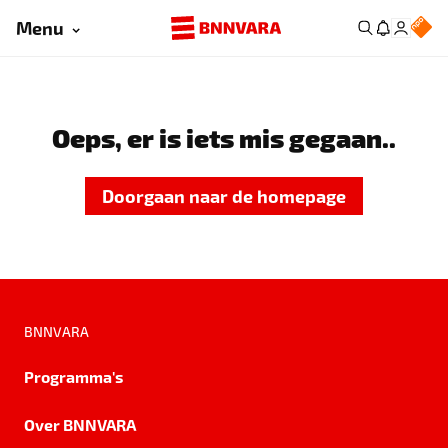
Menu
Oeps, er is iets mis gegaan..
Doorgaan naar de homepage
BNNVARA
Programma's
Over BNNVARA