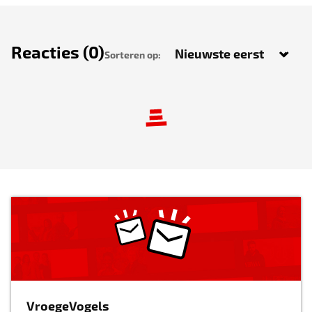
Reacties
(0)
Sorteren op:
VroegeVogels