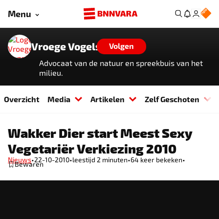
Menu
Vroege Vogels
Volgen
Advocaat van de natuur en spreekbuis van het
milieu.
Overzicht
Media
Artikelen
Zelf Geschoten
Wakker Dier start Meest Sexy
Vegetariër Verkiezing 2010
•
•
•
•
Nieuws
22-10-2010
leestijd 2 minuten
64
keer bekeken
Bewaren