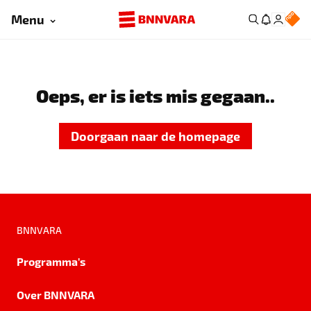
Menu
Oeps, er is iets mis gegaan..
Doorgaan naar de homepage
BNNVARA
Programma's
Over BNNVARA