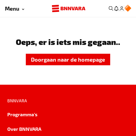
Menu
Oeps, er is iets mis gegaan..
Doorgaan naar de homepage
BNNVARA
Programma's
Over BNNVARA