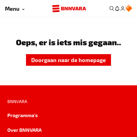
Menu
Oeps, er is iets mis gegaan..
Doorgaan naar de homepage
BNNVARA
Programma's
Over BNNVARA