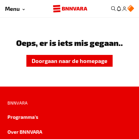
Menu
Oeps, er is iets mis gegaan..
Doorgaan naar de homepage
BNNVARA
Programma's
Over BNNVARA