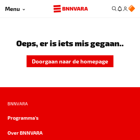
Menu
Oeps, er is iets mis gegaan..
Doorgaan naar de homepage
BNNVARA
Programma's
Over BNNVARA