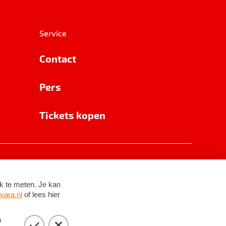
Service
Contact
Pers
Tickets kopen
RSIN 8531 62 402