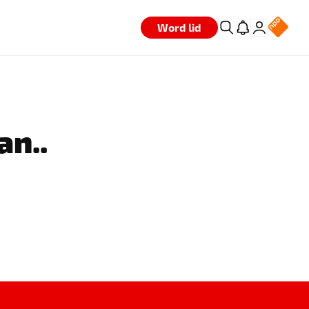
Word lid
an..