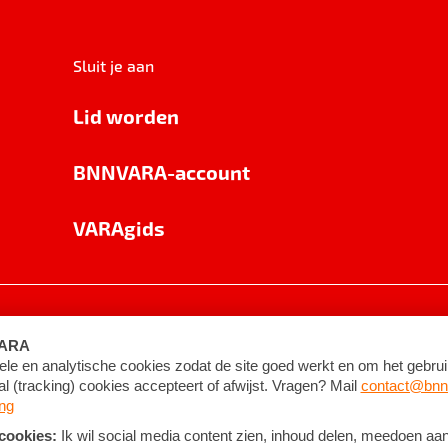
Sluit je aan
Lid worden
BNNVARA-account
VARAgids
voorwaarden
©
2026
BNNVARA