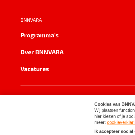
BNNVARA
Programma's
Over BNNVARA
Vacatures
Privacy
Cookie-instellingen
Algemene 